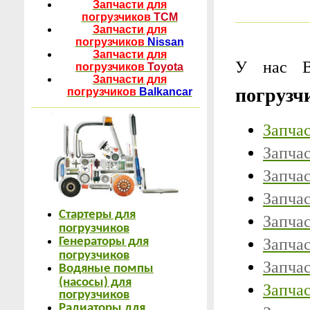
Запчасти для
погрузчиков
TCM
Запчасти для
погрузчиков
Nissan
Запчасти для
У нас 
погрузчиков
Toyota
Запчасти для
погрузч
погрузчиков
Balkancar
Запчас
Запча
Запча
Запча
Стартеры для
Запча
погрузчиков
Запча
Генераторы для
погрузчиков
Запча
Водяные помпы
(насосы) для
Запча
погрузчиков
Радиаторы для