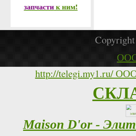
запчасти
к ним!
Copyrigh
ООО
http://telegi.my1.ru
СКЛ
Maison D'or - Эли