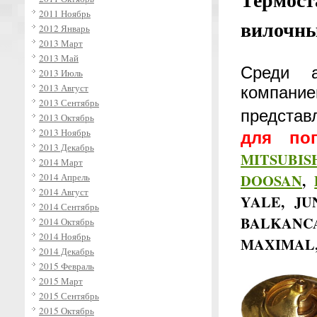
2011 Ноябрь
вилочных
2012 Январь
2013 Март
2013 Май
Среди 
2013 Июль
2013 Август
компани
2013 Сентябрь
предста
2013 Октябрь
2013 Ноябрь
для пог
2013 Декабрь
MITSUBIS
2014 Март
DOOSAN
,
2014 Апрель
2014 Август
YALE,
JU
2014 Сентябрь
BALKANCA
2014 Октябрь
2014 Ноябрь
MAXIMAL, 
2014 Декабрь
2015 Февраль
2015 Март
2015 Сентябрь
2015 Октябрь