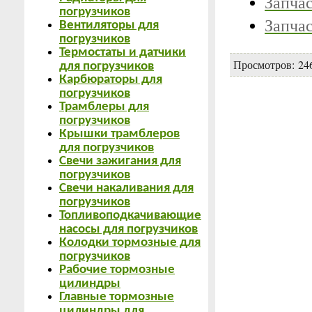
Запча
погрузчиков
Запча
Вентиляторы для
погрузчиков
Термостаты и датчики
Просмотров
: 24
для погрузчиков
Карбюраторы для
погрузчиков
Трамблеры для
погрузчиков
Крышки трамблеров
для погрузчиков
Свечи зажигания для
погрузчиков
Свечи накаливания для
погрузчиков
Топливоподкачивающие
насосы для погрузчиков
Колодки тормозные для
погрузчиков
Рабочие тормозные
цилиндры
Главные тормозные
цилиндры для