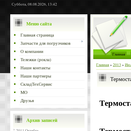
Суббота, 08.08.2026, 13:42
Меню сайта
Главная страница
Запчасти для погрузчиков
О компании
Главная
Тележки (рокла)
Главная
»
2013
»
Ию
Наши контакты
Наши партнеры
Термост
СкладТехСервис
МО
Термост
Друзья
Архив записей
Термост
2011 Октябрь