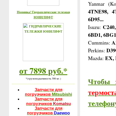
Yanmar (K
4TNE98, 4
Новинка! Гидравлические тележки
ЮНИЛИФТ
6D95...
C240,
Isuzu:
6BD1, 6BG1
A
Cummins:
D390
Perkins:
EX, 
Mazda:
от 7898 руб.*
Чтобы 
*(грузоподъемность 500 кг.)
термост
Запчасти для
погрузчиков
Mitsubishi
Запчасти для
телефону
погрузчиков
Komatsu
Запчасти для
погрузчиков
Daewoo