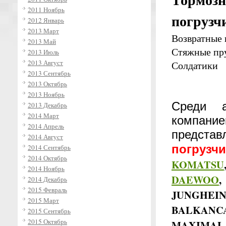
2011 Ноябрь
погрузчи
2012 Январь
2013 Март
Возвратные
2013 Май
Стяжные п
2013 Июль
2013 Август
Солдатики
2013 Сентябрь
2013 Октябрь
2013 Ноябрь
Среди 
2013 Декабрь
2014 Март
компани
2014 Апрель
предст
2014 Август
погрузч
2014 Сентябрь
2014 Октябрь
KOMATSU
2014 Ноябрь
DAEWOO
2014 Декабрь
2015 Февраль
JUNGHEI
2015 Март
BALKANCA
2015 Сентябрь
2015 Октябрь
MAXIMAL, 