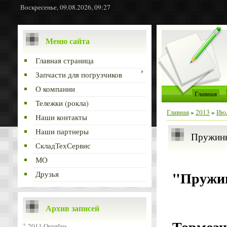
Воскресенье, 09.08.2026, 09:27
Меню сайта
Главная страница
Запчасти для погрузчиков
О компании
Главная
Тележки (рокла)
Главная
»
2013
»
Ию
Наши контакты
Наши партнеры
Пружины
СкладТехСервис
МО
"Пружин
Друзья
Архив записей
Тормо
2011 Октябрь