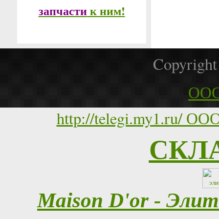
запчасти
к ним!
Copyrigh
ООО
http://telegi.my1.ru
СКЛ
Maison D'or - Эли