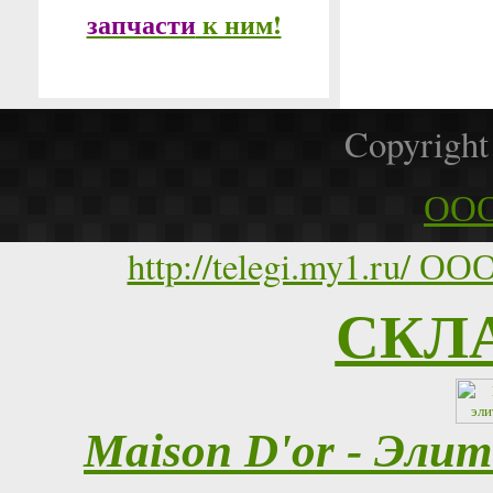
запчасти
к ним!
Copyrigh
ООО
http://telegi.my1.ru
СКЛ
Maison D'or - Эли