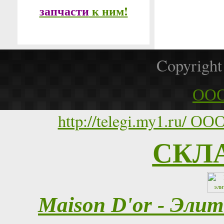
запчасти
к ним!
Copyrigh
ООО
http://telegi.my1.ru
СКЛ
Maison D'or - Эли