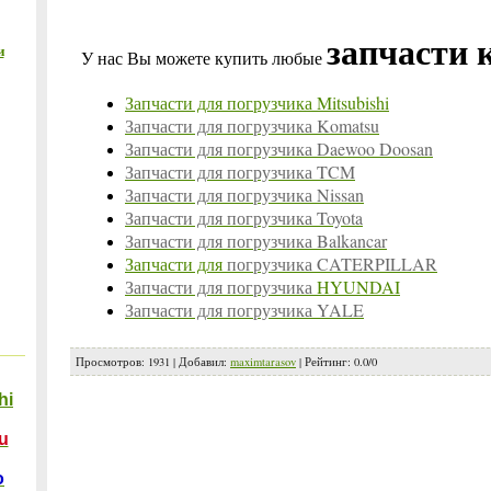
запчасти 
и
У нас Вы можете купить любые
Запчасти для погрузчика Mitsubishi
Запчасти для
погрузчика
Komatsu
Запчасти для
погрузчика
Daewoo Doosan
Запчасти для
погрузчика
TCM
Запчасти для
погрузчика
Nissan
Запчасти для
погрузчика
Toyota
Запчасти для
погрузчика
Balkancar
Запчасти для
погрузчика
CATERPILLAR
Запчасти для
погрузчика
HYUNDAI
Запчасти для
погрузчика
YALE
Просмотров
: 1931 |
Добавил
:
maximtarasov
|
Рейтинг
:
0.0
/
0
hi
u
o