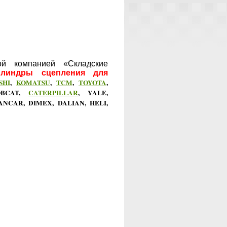
ой компанией «Складские
илиндры
сцепления
для
SHI
,
KOMATSU
,
TCM
,
TOYOTA
,
OBCAT,
CATERPILLAR
, YALE,
ANCAR, DIMEX,
DALIAN, HELI,