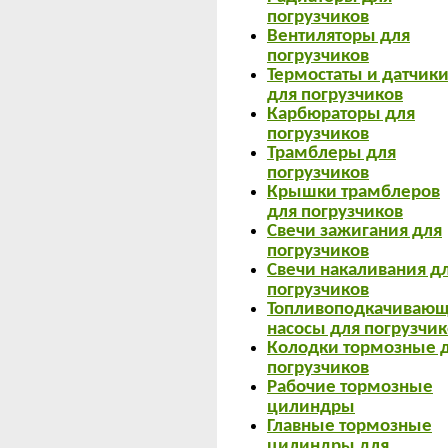
погрузчиков
Вентиляторы для
погрузчиков
Термостаты и датчик
для погрузчиков
Карбюраторы для
погрузчиков
Трамблеры для
погрузчиков
Крышки трамблеров
для погрузчиков
Свечи зажигания для
погрузчиков
Свечи накаливания д
погрузчиков
Топливоподкачиваю
насосы для погрузчик
Колодки тормозные 
погрузчиков
Рабочие тормозные
цилиндры
Главные тормозные
цилиндры для