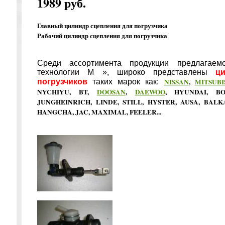
1989 руб.
Главный цилиндр сцепления для погрузчика
Рабочий цилиндр сцепления для погрузчика
Среди ассортимента
продукции
предлагаем
технологии М », широко представлены
ц
NISSAN
,
MITSUBI
погрузчиков
таких марок как:
NYCHIYU, BT,
DOOSAN
,
DAEWOO
, HYUNDAI,
B
JUNGHEINRICH, LINDE, STILL, HYSTER, AUSA,
BALK
HANGCHA, JAC, MAXIMAL, FEELER...