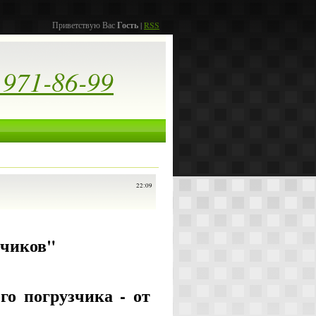
Приветствую Вас
Гость
|
RSS
 971-86-99
22:09
зчиков"
го погрузчика - от