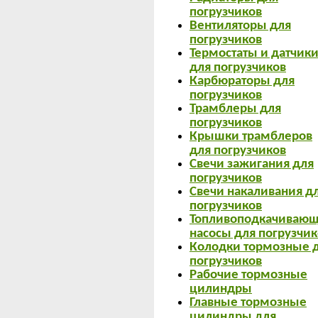
погрузчиков
Вентиляторы для
погрузчиков
Термостаты и датчик
для погрузчиков
Карбюраторы для
погрузчиков
Трамблеры для
погрузчиков
Крышки трамблеров
для погрузчиков
Свечи зажигания для
погрузчиков
Свечи накаливания д
погрузчиков
Топливоподкачиваю
насосы для погрузчик
Колодки тормозные 
погрузчиков
Рабочие тормозные
цилиндры
Главные тормозные
цилиндры для