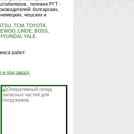
 штабелеров,
тележек РГТ -
оизводителей: болгарских,
 немецких, чешских и
TSU, TCM, TOYOTA,
EWOO, LINDE, BOSS,
HYUNDAI, YALE.
екса работ:
 и под заказ)
.