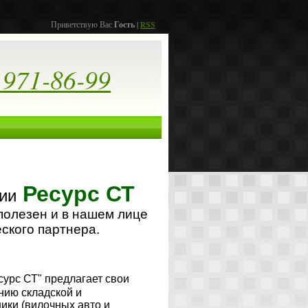
Приветствую Вас
Гость
|
RSS
 971-86-99
Ресурс СТ
ии
полезен и в нашем лице
ского партнера.
сурс СТ"
предлагает свои
нию складской и
ики (вилочных авто и